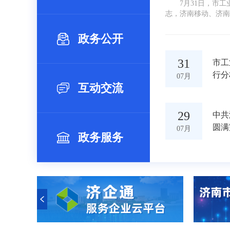
7月31日，市
志，济南移动、济南
业主要指标情况。各
政务公开
31
市工
行分
07月
互动交流
29
中共
圆满
07月
政务服务