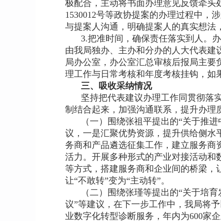
极配合，主动将书面办理意见反馈牵头
1530012号等政协提案的办理过程
与提案人沟通，明确提案人的真实想法
3.把准时间，确保责任落实到人。
由我局独办、主办和分办的人大代表建
局办公室，办公室汇总审核后报局主要
理工作与日常考核和年度考核挂钩，如
三、吸收采纳情况
坚持把代表建议办理工作同贯彻落
制结合起来，加强沟通联系，提升办理
（一）围绕张祖平提出的“关于推进
议，一是汇聚优势资源，提升供给侧水
务商和产品遴选征集工作，建立服务商
活力。开展多种形式的产业对接活动和
等方式，搭建服务商和企业间的桥梁，让
让“不敢转”变为“主动转”。
（二）围绕张瑾等提出的“关于培育
议”等建议，在下一步工作中，我局将
业数字化转型诊断服务，年内为600