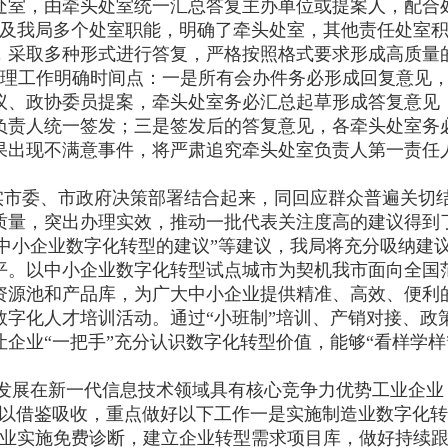
处室，由牵头处室统一汇总答复主办单位或提案人，配合处
中，涉及我局多个处室职能，明确了牵头处室，其他责任处
，采取多种形式进行答复，严格按照格式要求形成高质量
办理工作明确时间点：一是所有会办件务必形成回复意见
议、政协委员提案，牵头处室务必汇总起草形成答复意见
负责人统一签发；三是签发后的答复意见，各牵头处室务
果出现不满意事件，将严肃追究牵头处室负责人第一责任
实市委、市政府决策部署结合起来，同回应群众普遍关切
质量，突出办理实效，推动一批代表关注度高的建议得到
中小企业数字化转型的建议”等建议，我局将充分吸纳建议
平。以中小企业数字化转型试点城市为契机我市面向全国
资源池和产品库，为广大中小企业提供精准、高效、便利
数字化人才培训活动。通过“小班制”培训、产销对接、政
企业“一把手”充分认识数字化转型价值，能够“看样学样
发展在新一代信息技术领域具有核心竞争力优势工业企业
予以借鉴吸收，重点做好以下工作一是实施制造业数字化
家企业实施免费诊断，建立企业转型需求项目库，做好持续