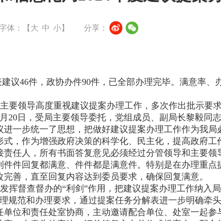
字体：【
大
中
小
】
分享：
建议46件，政协办件90件，已全部办理完毕。满意率、办
局主要领导高度重视建议提案办理工作，多次作出批示要
2月20日，受局主要领导委托，党组成员、副局长黎毅同
会议进一步统一了思想，把做好建议提案办理工作作为我
形式，作为增强政府决策的科学化、民主化，提高政府工
接责任人，所有书面答复意见必须经过分管领导和主要领
件件回复都满意、件件都是满意件。特别是在办理重点提案
改完善，直至回复内容达到委员要求，确保回复满意。
分发挥督查督办的“利剑”作用，把建议提案办理工作纳入
、办理规范和办理要求，通过提案任务分解表进一步明确牵
任单位和责任处室协商，主动邀请配合单位、处室一起参