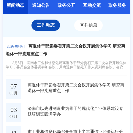
新闻动态
通知公告
政务公开
互动交流
政务服务
工作动态
区县信息
离退休干部党委召开第二次会议开展集体学习 研究离
[2026-08-07]
退休干部党建重点工作
8月5日，济南市工业和信息化局离退休干部党委召开第二次会议开展集体
学习，委员会全体委员参加会议，局离退休干部处工作人员列席会议。会议组
织开展专题学习，深入学习习近平总书记关于树立和践行正确政绩观的重要论
述，传达上级关于基层党建工作部署要求，同步开展纪律警示教育，引导委员
会全体委员筑牢思想防线、严守纪律规矩。
07
离退休干部党委召开第二次会议开展集体学习 研究离
退休干部党建重点工作
08月
03
济南市以先进制造业为骨干的现代化产业体系建设专
题培训班圆满举办
08月
31
市工业和信息化局召开全市上半年通信业经济运行分