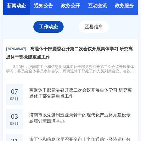
新闻动态
通知公告
政务公开
互动交流
政务服务
工作动态
区县信息
离退休干部党委召开第二次会议开展集体学习 研究离
[2026-08-07]
退休干部党建重点工作
8月5日，济南市工业和信息化局离退休干部党委召开第二次会议开展集体
学习，委员会全体委员参加会议，局离退休干部处工作人员列席会议。会议组
织开展专题学习，深入学习习近平总书记关于树立和践行正确政绩观的重要论
述，传达上级关于基层党建工作部署要求，同步开展纪律警示教育，引导委员
会全体委员筑牢思想防线、严守纪律规矩。
07
离退休干部党委召开第二次会议开展集体学习 研究离
退休干部党建重点工作
08月
03
济南市以先进制造业为骨干的现代化产业体系建设专
题培训班圆满举办
08月
31
市工业和信息化局召开全市上半年通信业经济运行分